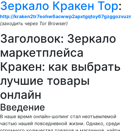
Зеркало Кракен Тор
:
http://kraken2tr7eohw6acwwp2apxtgqtoy67gzggozvuz
(заходить через Tor Browser)
Заголовок: Зеркало
маркетплейса
Кракен: как выбрать
лучшие товары
онлайн
Введение
В наше время онлайн-шопинг стал неотъемлемой
частью нашей повседневной жизни. Однако, среди
огромного количества товаров и магазинов, найти