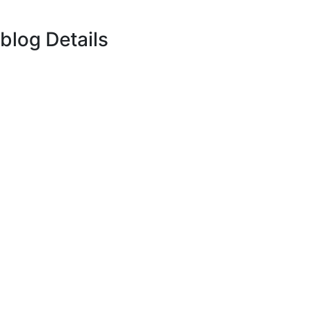
blog Details