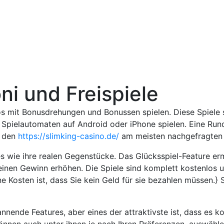
ni und Freispiele
os mit Bonusdrehungen und Bonussen spielen. Diese Spiele s
 Spielautomaten auf Android oder iPhone spielen. Eine Runde
r den
https://slimking-casino.de/
am meisten nachgefragten 
 wie ihre realen Gegenstücke. Das Glücksspiel-Feature ermö
inen Gewinn erhöhen. Die Spiele sind komplett kostenlos 
 Kosten ist, dass Sie kein Geld für sie bezahlen müssen.} S
annende Features, aber eines der attraktivste ist, dass es 