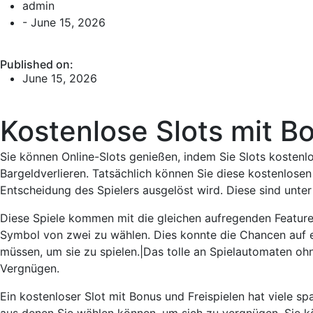
admin
-
June 15, 2026
Published on:
June 15, 2026
Kostenlose Slots mit Bo
Sie können Online-Slots genießen, indem Sie Slots kostenl
Bargeldverlieren. Tatsächlich können Sie diese kostenlosen
Entscheidung des Spielers ausgelöst wird. Diese sind unte
Diese Spiele kommen mit die gleichen aufregenden Features
Symbol von zwei zu wählen. Dies konnte die Chancen auf e
müssen, um sie zu spielen.|Das tolle an Spielautomaten ohne
Vergnügen.
Ein kostenloser Slot mit Bonus und Freispielen hat viele sp