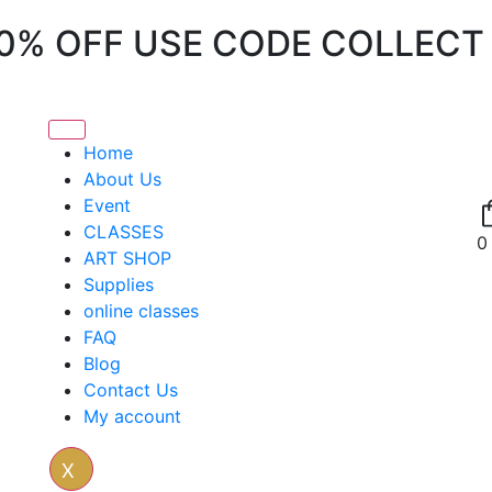
20% OFF USE CODE COLLECT
Home
About Us
Event
CLASSES
0
ART SHOP
Supplies
online classes
FAQ
Blog
Contact Us
My account
X