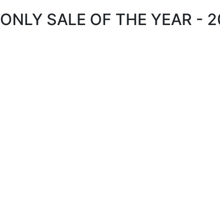
ONLY SALE OF THE YEAR - 