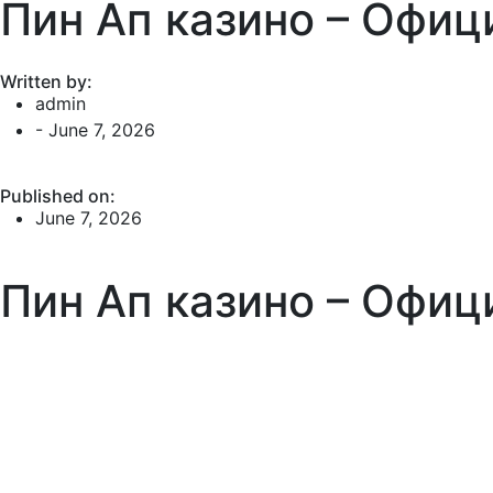
Пин Ап казино – Офиц
Written by:
admin
-
June 7, 2026
Published on:
June 7, 2026
Пин Ап казино – Офиц