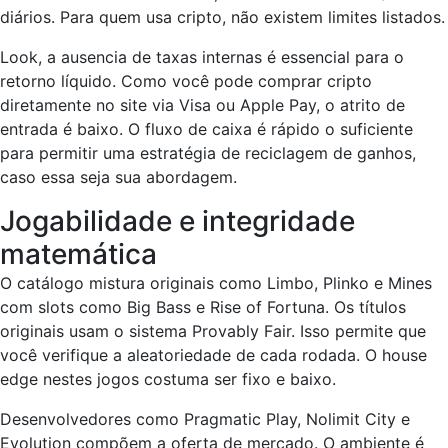
diários. Para quem usa cripto, não existem limites listados.
Look, a ausencia de taxas internas é essencial para o
retorno líquido. Como você pode comprar cripto
diretamente no site via Visa ou Apple Pay, o atrito de
entrada é baixo. O fluxo de caixa é rápido o suficiente
para permitir uma estratégia de reciclagem de ganhos,
caso essa seja sua abordagem.
Jogabilidade e integridade
matemática
O catálogo mistura originais como Limbo, Plinko e Mines
com slots como Big Bass e Rise of Fortuna. Os títulos
originais usam o sistema Provably Fair. Isso permite que
você verifique a aleatoriedade de cada rodada. O house
edge nestes jogos costuma ser fixo e baixo.
Desenvolvedores como Pragmatic Play, Nolimit City e
Evolution compõem a oferta de mercado. O ambiente é