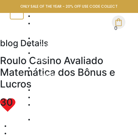
ONLY SALE OF THE YEAR - 20% OFF USE CODE COLLECT
HOME
ABOUT
0
US
EVENT
blog Details
CLASSES
ART
Roulo Casino Avaliado
SHOP
SUPPLIES
Matemática dos Bônus e
ONLINE
Lucros
CLASSES
FAQ
BLOG
30
CONTACT
US
MY
ACCOUNT