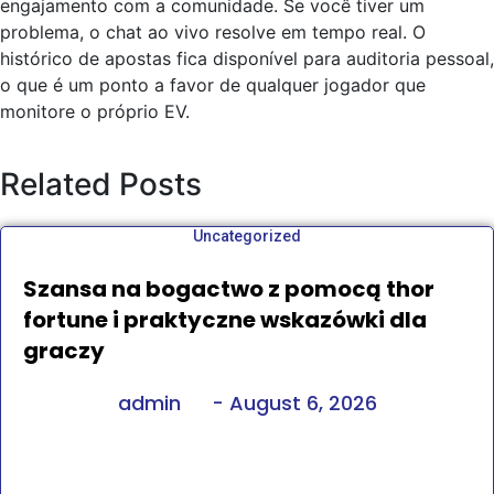
engajamento com a comunidade. Se você tiver um
problema, o chat ao vivo resolve em tempo real. O
histórico de apostas fica disponível para auditoria pessoal,
o que é um ponto a favor de qualquer jogador que
monitore o próprio EV.
Related Posts
Uncategorized
Szansa na bogactwo z pomocą thor
fortune i praktyczne wskazówki dla
graczy
admin
-
August 6, 2026