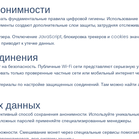
нонимности
мать фундаментальные правила цифровой гигиены. Использование 
ументы создают дополнительные слои защиты, затрудняя отслежив
зера. Отключение JavaScript, блокировка трекеров и cookies зна
приводит к утечке данных.
единения
а безопасность. Публичные Wi-Fi сети представляют серьезную угро
овать только проверенные частные сети или мобильный интернет ч
териалы по настройке защищенных соединений. Там можно найти
х данных
тивный способ сохранения анонимности. Используйте уникальные 
 сложных паролей применяйте специализированные менеджеры.
ожности. Смешивание монет через специальные сервисы помогает 
прометировать всю систему защиты.