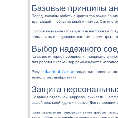
Базовые принципы а
Перед началом работы с кракен тор важно пони
транзакций — обязательный минимум. Эти инстр
Особое внимание стоит уделить настройкам брау
пользователи недооценивают эти параметры, что 
Выбор надежного со
Качество интернет-соединения напрямую влияет н
Для работы с кракен тор рекомендуется использ
Ресурс
illuminab2b.com
содержит полезные ма
технологиях шифрования.
Защита персональны
Создание отдельной цифровой личности — эффек
вашей реальной идентичностью. Для генерации
Криптовалютные транзакции также требуют остор
даже небольшие ошибки в процедурах могут ком