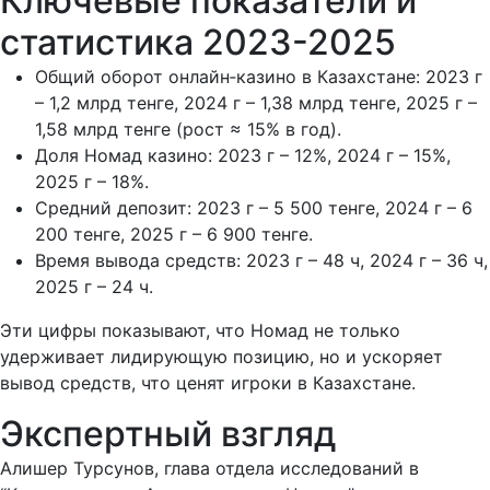
Ключевые показатели и
статистика 2023-2025
Общий оборот онлайн‑казино в Казахстане: 2023 г
– 1,2 млрд тенге, 2024 г – 1,38 млрд тенге, 2025 г –
1,58 млрд тенге (рост ≈ 15% в год).
Доля Номад казино: 2023 г – 12%, 2024 г – 15%,
2025 г – 18%.
Средний депозит: 2023 г – 5 500 тенге, 2024 г – 6
200 тенге, 2025 г – 6 900 тенге.
Время вывода средств: 2023 г – 48 ч, 2024 г – 36 ч,
2025 г – 24 ч.
Эти цифры показывают, что Номад не только
удерживает лидирующую позицию, но и ускоряет
вывод средств, что ценят игроки в Казахстане.
Экспертный взгляд
Алишер Турсунов, глава отдела исследований в