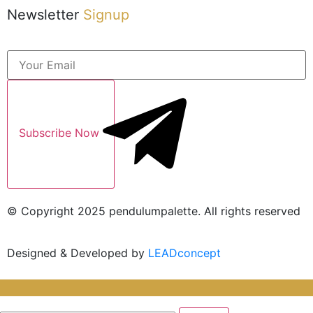
Newsletter
Signup
Subscribe Now
© Copyright 2025 pendulumpalette. All rights reserved
Designed & Developed by
LEADconcept