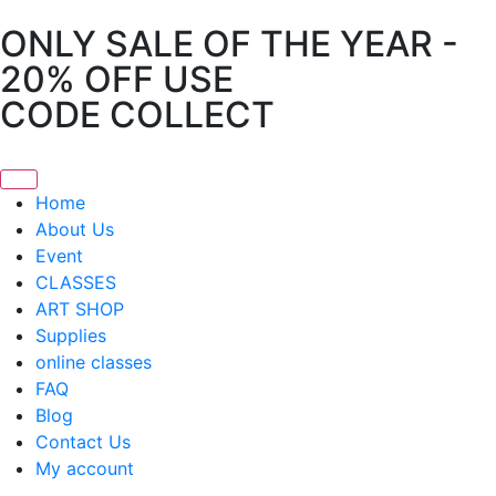
ONLY SALE OF THE YEAR -
20% OFF USE
CODE COLLECT
Home
About Us
Event
CLASSES
ART SHOP
Supplies
online classes
FAQ
Blog
Contact Us
My account