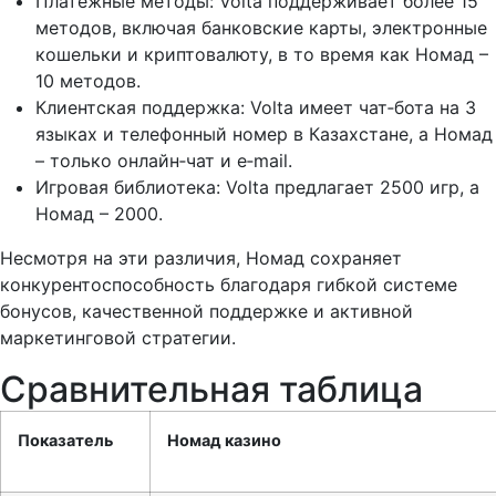
Платёжные методы: Volta поддерживает более 15
методов, включая банковские карты, электронные
кошельки и криптовалюту, в то время как Номад –
10 методов.
Клиентская поддержка: Volta имеет чат‑бота на 3
языках и телефонный номер в Казахстане, а Номад
– только онлайн‑чат и e‑mail.
Игровая библиотека: Volta предлагает 2500 игр, а
Номад – 2000.
Несмотря на эти различия, Номад сохраняет
конкурентоспособность благодаря гибкой системе
бонусов, качественной поддержке и активной
маркетинговой стратегии.
Сравнительная таблица
Показатель
Номад казино