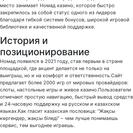
место занимает Номад казино, которое быстро
закрепилось за собой
статус одного из лидеров
благодаря гибкой системе бонусов, широкой игровой
библиотеке и качественной поддержке.
История и
позиционирование
Номад появился в 2021 году, став первым в стране
площадкой, где акцент делается не только на
выигрыш, но и на комфорт и ответственность.Сайт
предлагает более 2000 игр от мировых провайдеров:
слоты, настольные игры и живое казино.Пользователи
отмечают простую навигацию, быстрый вывод средств
и 24‑часовую поддержку на русском и казахском
языках.Как гласит казахская пословица: “Жақсы
көргендер, жақсы біледі” – чем лучше понимаешь
сервис, тем выгоднее играешь.