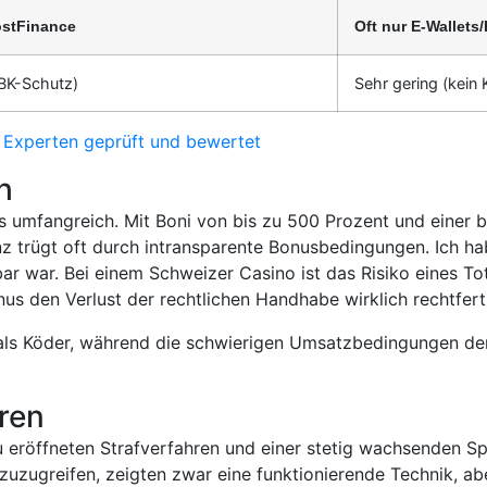
ostFinance
Oft nur E-Wallets
BK-Schutz)
Sehr gering (kein
 Experten geprüft und bewertet
h
os umfangreich. Mit Boni von bis zu 500 Prozent und einer b
nz trügt oft durch intransparente Bonusbedingungen. Ich ha
r war. Bei einem Schweizer Casino ist das Risiko eines Tota
s den Verlust der rechtlichen Handhabe wirklich rechtferti
ls Köder, während die schwierigen Umsatzbedingungen den 
ren
 eröffneten Strafverfahren und einer stetig wachsenden Spe
zuzugreifen, zeigten zwar eine funktionierende Technik, ab