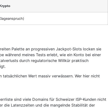
/Krypto
 Klageanspruch)
reiten Palette an progressiven Jackpot-Slots locken sie
be während meines Tests erlebt, wie ein Konto bei einer
lverlusts durch regulatorische Willkür praktisch
gt.
tatsächlichen Wert massiv verwässern. Wer hier nicht
rrliste sind viele Domains für Schweizer ISP-Kunden nicht
er die Latenzzeiten und die mangelnde Stabilität der