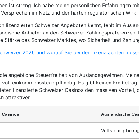
en ist streng. Ich habe meine persönlichen Erfahrungen m
 Versprechen im Netz und der harten regulatorischen Wirkli
on lizenzierten Schweizer Angeboten kennt, fehlt im Auslan
ländische Anbieter an den Schweizer Zahlungspräferenzen. 
ie Stärke des Schweizer Marktes, wo Sicherheit und Zahlun
 Schweizer 2026 und worauf Sie bei der Lizenz achten müss
ist die angebliche Steuerfreiheit von Auslandsgewinnen. Me
voll einkommenssteuerpflichtig. Es gibt keinen Freibetrag. 
eten lizenzierte Schweizer Casinos den massiven Vorteil, d
 attraktiver.
r Casinos
Ausländische Ca
Voll steuerpflichti