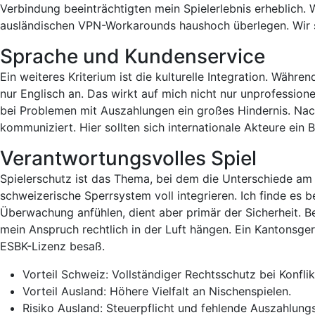
Verbindung beeinträchtigten mein Spielerlebnis erheblich. 
ausländischen VPN-Workarounds haushoch überlegen. Wir sehe
Sprache und Kundenservice
Ein weiteres Kriterium ist die kulturelle Integration. Währe
nur Englisch an. Das wirkt auf mich nicht nur unprofessione
bei Problemen mit Auszahlungen ein großes Hindernis. Nach
kommuniziert. Hier sollten sich internationale Akteure ei
Verantwortungsvolles Spiel
Spielerschutz ist das Thema, bei dem die Unterschiede am
schweizerische Sperrsystem voll integrieren. Ich finde es 
Überwachung anfühlen, dient aber primär der Sicherheit. Be
mein Anspruch rechtlich in der Luft hängen. Ein Kantonsge
ESBK-Lizenz besaß.
Vorteil Schweiz: Vollständiger Rechtsschutz bei Konflik
Vorteil Ausland: Höhere Vielfalt an Nischenspielen.
Risiko Ausland: Steuerpflicht und fehlende Auszahlungs