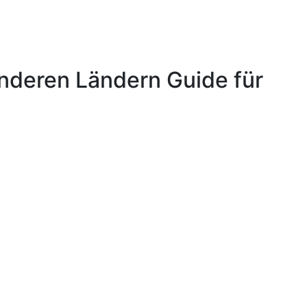
nderen Ländern Guide für