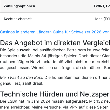
Zahlungsoptionen
TWINT, P
Rechtssicherheit
Hoch (ES
Casinos in anderen Ländern Guide für Schweizer 2026 von
Das Angebot im direkten Vergleic
Die Spielauswahl bei ausländischen Betreibern ist zweifell
besonders die 18- bis 34-jährigen Spieler. Doch dieser Gla
routinemäßigen Netzblockade plötzlich nicht mehr erreichba
ausgeschlossen. Wir müssen uns fragen, ob ein höherer Bonu
Mein Fazit zu den Boni:
Die hohen Summen dienen oft nur a
genau liest, zahlt drauf.
Technische Hürden und Netzsper
Die ESBK hat im Jahr 2024 massiv aufgerüstet. Mit 132 neu
mehr erreichbar. Meine Versuche, via VPN auf diese Seiten 