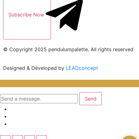
Subscribe Now
© Copyright 2025 pendulumpalette. All rights reserved
Designed & Developed by
LEADconcept
Send