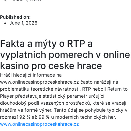
Published on:
June 1, 2026
Fakta a mýty o RTP a
vyplatnich pomerech v online
kasino pro ceske hrace
Hráči hledající informace na
www.onlinecasinoproceskehrace.cz často narážejí na
problematiku teoretické návratnosti. RTP neboli Return to
Player představuje statistický parametr určující
dlouhodobý podíl vsazených prostředků, které se vracejí
hráčům ve formě výher. Tento údaj se pohybuje typicky v
rozmezí 92 % až 99 % u moderních technických her.
www.onlinecasinoproceskehrace.cz