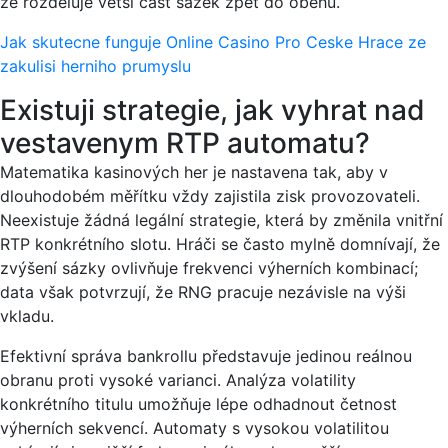
že rozděluje větší část sázek zpět do oběhu.
Jak skutecne funguje Online Casino Pro Ceske Hrace ze
zakulisi herniho prumyslu
Existuji strategie, jak vyhrat nad
vestavenym RTP automatu?
Matematika kasinových her je nastavena tak, aby v
dlouhodobém měřítku vždy zajistila zisk provozovateli.
Neexistuje žádná legální strategie, která by změnila vnitřní
RTP konkrétního slotu. Hráči se často mylně domnívají, že
zvýšení sázky ovlivňuje frekvenci výherních kombinací;
data však potvrzují, že RNG pracuje nezávisle na výši
vkladu.
Efektivní správa bankrollu představuje jedinou reálnou
obranu proti vysoké varianci. Analýza volatility
konkrétního titulu umožňuje lépe odhadnout četnost
výherních sekvencí. Automaty s vysokou volatilitou