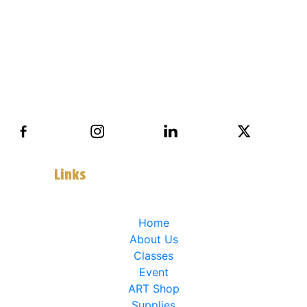
Usefull
Links
Home
About Us
Classes
Event
ART Shop
Supplies