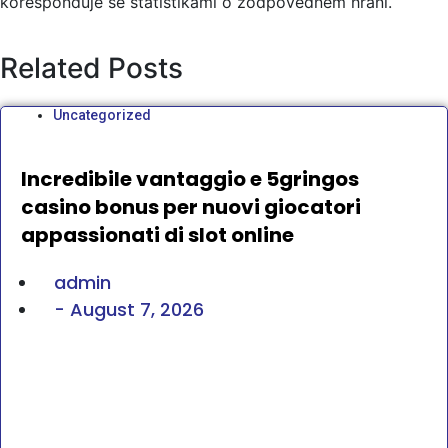
koresponduje se statistikami o zodpovědném hraní.
Related Posts
Uncategorized
Incredibile vantaggio e 5gringos
casino bonus per nuovi giocatori
appassionati di slot online
admin
-
August 7, 2026