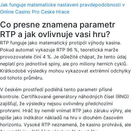
Jak funguje matematicke nastaveni pravdepodobnosti v
Online Casino Pro Ceske Hrace
Co presne znamena parametr
RTP a jak ovlivnuje vasi hru?
RTP funguje jako matematický protipól výhody kasina.
Pokud automat vykazuje RTP 96 %, teoretická marže
provozovatele činí 4 %. Je důležité chápat, že tento údaj
neplatí pro jednotlivé spiny, ale pro miliony herních cyklů.
Krátkodobé výsledky mohou vykazovat extrémní odchylky
od tohoto průměru.
V českém prostředí podléhá tento parametr přísné
kontrole. Certifikované generátory náhodných čísel (RNG)
zajišťují, že výsledky nejsou ovlivněny předchozími
prohrami. Hráč by neměl vnímat RTP jako záruku výhry, ale
spíše jako indikátor nákladů na hru v dlouhém časovém
horizontu. Vysoké RTP neznamená, že kasino prohrává, ale