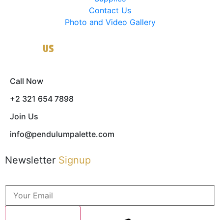
Contact Us
Photo and Video Gallery
Contact
US
Call Now
+2 321 654 7898
Join Us
info@pendulumpalette.com
Newsletter
Signup