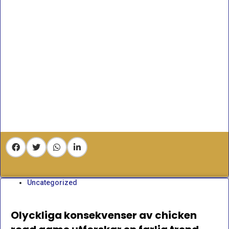
Uncategorized
Olyckliga konsekvenser av chicken