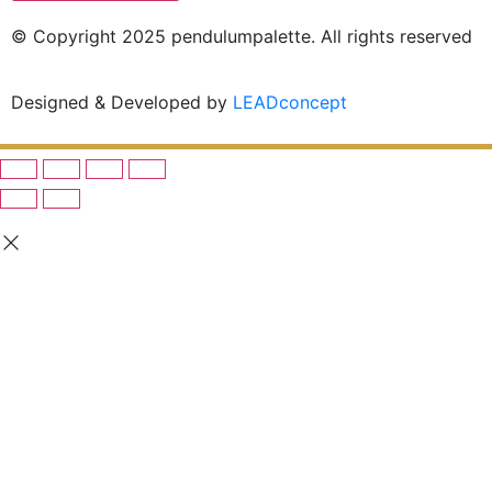
© Copyright 2025 pendulumpalette. All rights reserved
Designed & Developed by
LEADconcept