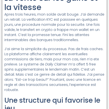
la vitesse
Apres trois heures, mon solde avait bouge. J’ai demande
un retrait. La verification KYC est passsee en quelques
jours, une procedure normale pour la securite. Une fois
valide, le transfert en crypto a frappe mon wallet en un
instant. C’est la promesse tenue. Fini les attentes
interminables des banques traditionnelles.
J’ai aime la simplicite du processus. Pas de frais caches.
La plateforme affiche clairement les eventuelles
commissions de tiers, mais pour mon cas, rien n’a ete
preleve. Le systeme de
Daily Claimer
m’a offert 5 free
spins supplementaires le lendemain matin. C’est un
detail. Mais c’est ce genre de detail qui fidelise. J’ai pense
alors: “Est-ce trop beau?” Pourtant, avec une licence en
regle et des transactions securisees, l’experience est
robuste.
Une structure qui favorise le
jeu