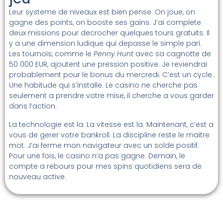
Leur systeme de niveaux est bien pense. On joue, on
gagne des points, on booste ses gains. J’ai complete
deux missions pour decrocher quelques tours gratuits. Il
y a une dimension ludique qui depasse le simple pari.
Les tournois, comme le
Penny Hunt
avec sa cagnotte de
50 000 EUR, ajoutent une pression positive. Je reviendrai
probablement pour le bonus du mercredi. C’est un cycle.
Une habitude qui s’installe. Le casino ne cherche pas
seulement a prendre votre mise, il cherche a vous garder
dans l’action.
La technologie est la. La vitesse est la. Maintenant, c’est a
vous de gerer votre bankroll. La discipline reste le maitre
mot. J’ai ferme mon navigateur avec un solde positif.
Pour une fois, le casino n’a pas gagne. Demain, le
compte a rebours pour mes spins quotidiens sera de
nouveau active.