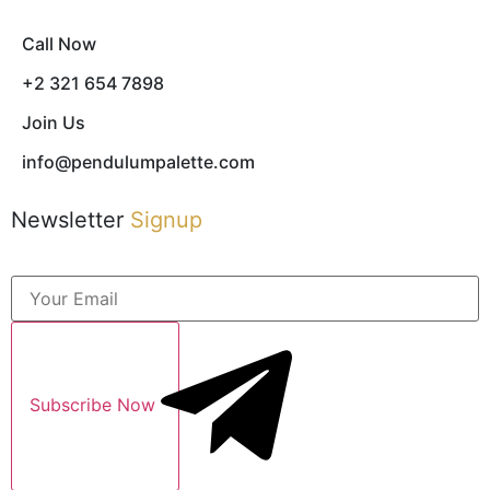
Call Now
+2 321 654 7898
Join Us
info@pendulumpalette.com
Newsletter
Signup
Subscribe Now