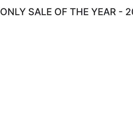
ONLY SALE OF THE YEAR - 