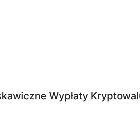
kawiczne Wypłaty Kryptowalu