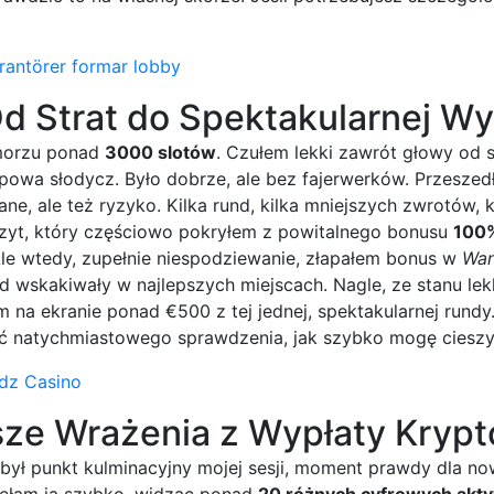
rantörer formar lobby
d Strat do Spektakularnej Wy
 morzu ponad
3000 slotów
. Czułem lekki zawrót głowy od
ypowa słodycz. Było dobrze, ale bez fajerwerków. Przesz
ne, ale też ryzyko. Kilka rund, kilka mniejszych zwrotów,
ozyt, który częściowo pokryłem z powitalnego bonusu
100
 Ale wtedy, zupełnie niespodziewanie, złapałem bonus w
Wan
ld wskakiwały w najlepszych miejscach. Nagle, ze stanu le
na ekranie ponad €500 z tej jednej, spektakularnej rundy. 
hęć natychmiastowego sprawdzenia, jak szybko mogę cieszy
dz Casino
sze Wrażenia z Wypłaty Krypt
był punkt kulminacyjny mojej sesji, moment prawdy dla nowe