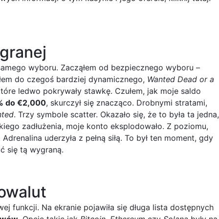
granej
 samego wyboru. Zacząłem od bezpiecznego wyboru –
edłem do czegoś bardziej dynamicznego,
Wanted Dead or a
 które ledwo pokrywały stawkę. Czułem, jak moje saldo
% do €2,000
, skurczył się znacząco. Drobnymi stratami,
ted
. Trzy symbole scatter. Okazało się, że to była ta jedna,
kkiego zadłużenia, moje konto eksplodowało. Z poziomu,
Adrenalina uderzyła z pełną siłą. To był ten moment, gdy
ć się tą wygraną.
owalut
j funkcji. Na ekranie pojawiła się długa lista dostępnych