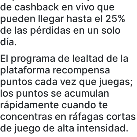
de cashback en vivo que
pueden llegar hasta el 25%
de las pérdidas en un solo
día.
El programa de lealtad de la
plataforma recompensa
puntos cada vez que juegas;
los puntos se acumulan
rápidamente cuando te
concentras en ráfagas cortas
de juego de alta intensidad.