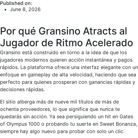
Published on:
June 8, 2026
Por qué Gransino Atracts al
Jugador de Ritmo Acelerado
Gransino está construido en torno a la idea de que los
jugadores modernos quieren acción instantánea y pagos
rápidos. La plataforma ofrece una interfaz elegante con un
enfoque en gameplay de alta velocidad, haciendo que sea
perfecto para quienes prosperan con ganancias rápidas y
decisiones rápidas.
El sitio alberga más de nueve mil títulos de más de
ochenta proveedores, lo que significa que nunca te
quedarás sin acción. Ya sea persiguiendo un hit en Gates
of Olympus 1000 o probando tu suerte en Sweet Bonanza,
siempre hay algo nuevo para probar con solo un clic.