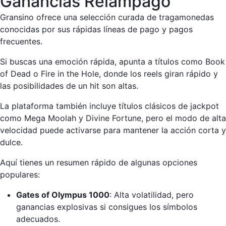
Ganancias Relámpago
Gransino ofrece una selección curada de tragamonedas
conocidas por sus rápidas líneas de pago y pagos
frecuentes.
Si buscas una emoción rápida, apunta a títulos como Book
of Dead o Fire in the Hole, donde los reels giran rápido y
las posibilidades de un hit son altas.
La plataforma también incluye títulos clásicos de jackpot
como Mega Moolah y Divine Fortune, pero el modo de alta
velocidad puede activarse para mantener la acción corta y
dulce.
Aquí tienes un resumen rápido de algunas opciones
populares:
Gates of Olympus 1000
: Alta volatilidad, pero
ganancias explosivas si consigues los símbolos
adecuados.