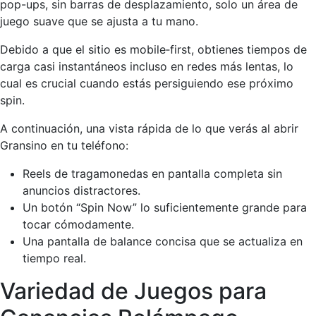
pop-ups, sin barras de desplazamiento, solo un área de
juego suave que se ajusta a tu mano.
Debido a que el sitio es mobile‑first, obtienes tiempos de
carga casi instantáneos incluso en redes más lentas, lo
cual es crucial cuando estás persiguiendo ese próximo
spin.
A continuación, una vista rápida de lo que verás al abrir
Gransino en tu teléfono:
Reels de tragamonedas en pantalla completa sin
anuncios distractores.
Un botón “Spin Now” lo suficientemente grande para
tocar cómodamente.
Una pantalla de balance concisa que se actualiza en
tiempo real.
Variedad de Juegos para