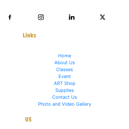
Usefull
Links
Home
About Us
Classes
Event
ART Shop
Supplies
Contact Us
Photo and Video Gallery
Contact
US