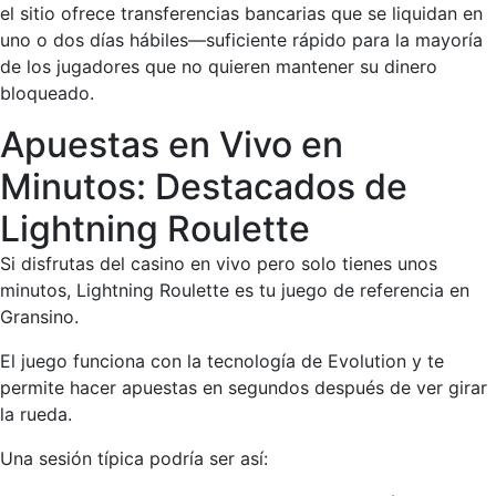
el sitio ofrece transferencias bancarias que se liquidan en
uno o dos días hábiles—suficiente rápido para la mayoría
de los jugadores que no quieren mantener su dinero
bloqueado.
Apuestas en Vivo en
Minutos: Destacados de
Lightning Roulette
Si disfrutas del casino en vivo pero solo tienes unos
minutos, Lightning Roulette es tu juego de referencia en
Gransino.
El juego funciona con la tecnología de Evolution y te
permite hacer apuestas en segundos después de ver girar
la rueda.
Una sesión típica podría ser así: