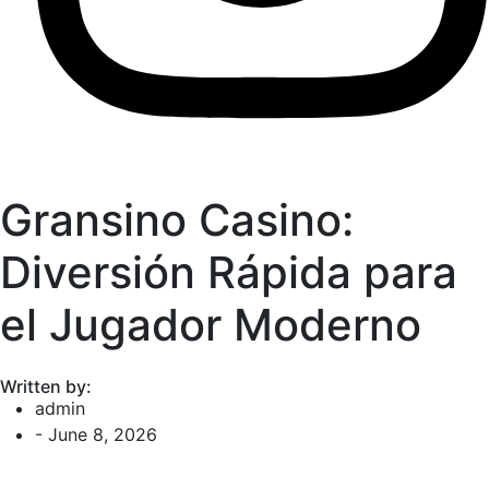
Gransino Casino:
Diversión Rápida para
el Jugador Moderno
Written by:
admin
-
June 8, 2026