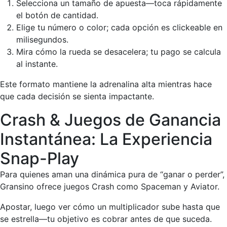
Selecciona un tamaño de apuesta—toca rápidamente
el botón de cantidad.
Elige tu número o color; cada opción es clickeable en
milisegundos.
Mira cómo la rueda se desacelera; tu pago se calcula
al instante.
Este formato mantiene la adrenalina alta mientras hace
que cada decisión se sienta impactante.
Crash & Juegos de Ganancia
Instantánea: La Experiencia
Snap-Play
Para quienes aman una dinámica pura de “ganar o perder”,
Gransino ofrece juegos Crash como Spaceman y Aviator.
Apostar, luego ver cómo un multiplicador sube hasta que
se estrella—tu objetivo es cobrar antes de que suceda.