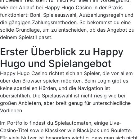
In diesem Test steht für mich vor allem im Vordergrund,
wie der Ablauf bei Happy Hugo Casino in der Praxis
funktioniert: Boni, Spieleauswahl, Auszahlungsregeln und
die gängigen Zahlungsmethoden. So bekommst du eine
solide Grundlage, um zu entscheiden, ob das Angebot zu
deinem Spielstil passt.
Erster Überblick zu Happy
Hugo und Spielangebot
Happy Hugo Casino richtet sich an Spieler, die vor allem
über den Browser spielen möchten. Beim Login gibt es
keine speziellen Hürden, und die Navigation ist
übersichtlich. Die Spielauswahl ist nicht riesig wie bei
großen Anbietern, aber breit genug für unterschiedliche
Vorlieben.
Im Portfolio findest du Spielautomaten, einige Live-
Casino-Titel sowie Klassiker wie Blackjack und Roulette.
Für viele Nutzer ist besonders wichtig, dass man sich nicht