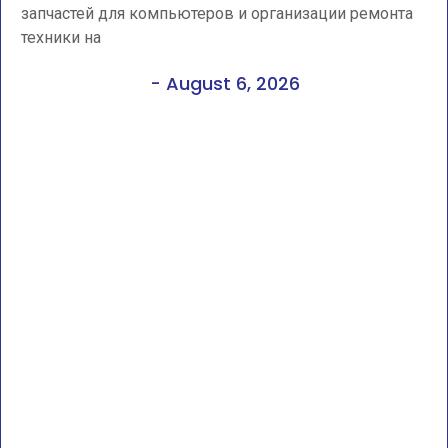
запчастей для компьютеров и организации ремонта
техники на
-
August 6, 2026