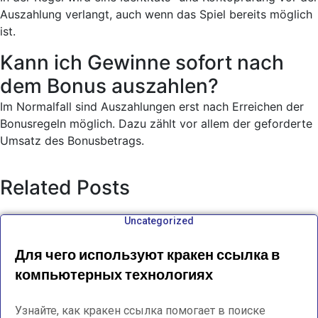
Auszahlung verlangt, auch wenn das Spiel bereits möglich
ist.
Kann ich Gewinne sofort nach
dem Bonus auszahlen?
Im Normalfall sind Auszahlungen erst nach Erreichen der
Bonusregeln möglich. Dazu zählt vor allem der geforderte
Umsatz des Bonusbetrags.
Related Posts
Uncategorized
Для чего используют кракен ссылка в
компьютерных технологиях
Узнайте, как кракен ссылка помогает в поиске