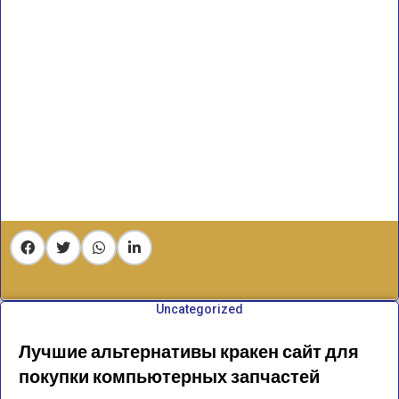
Uncategorized
Лучшие альтернативы кракен сайт для
покупки компьютерных запчастей