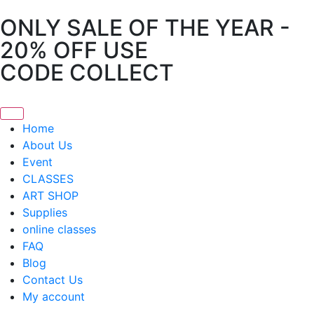
ONLY SALE OF THE YEAR -
20% OFF USE
CODE COLLECT
Home
About Us
Event
CLASSES
ART SHOP
Supplies
online classes
FAQ
Blog
Contact Us
My account