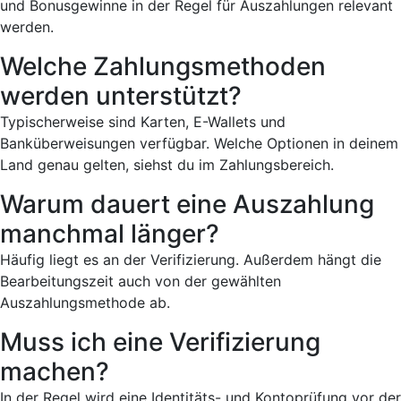
und Bonusgewinne in der Regel für Auszahlungen relevant
werden.
Welche Zahlungsmethoden
werden unterstützt?
Typischerweise sind Karten, E-Wallets und
Banküberweisungen verfügbar. Welche Optionen in deinem
Land genau gelten, siehst du im Zahlungsbereich.
Warum dauert eine Auszahlung
manchmal länger?
Häufig liegt es an der Verifizierung. Außerdem hängt die
Bearbeitungszeit auch von der gewählten
Auszahlungsmethode ab.
Muss ich eine Verifizierung
machen?
In der Regel wird eine Identitäts- und Kontoprüfung vor der