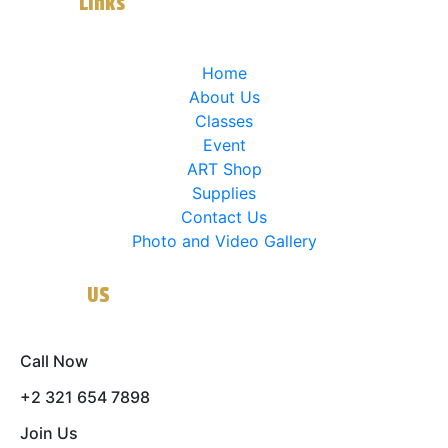
Usefull
Links
Home
About Us
Classes
Event
ART Shop
Supplies
Contact Us
Photo and Video Gallery
Contact
US
Call Now
+2 321 654 7898
Join Us