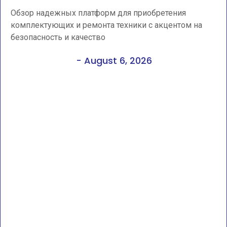
Обзор надежных платформ для приобретения
комплектующих и ремонта техники с акцентом на
безопасность и качество
-
August 6, 2026