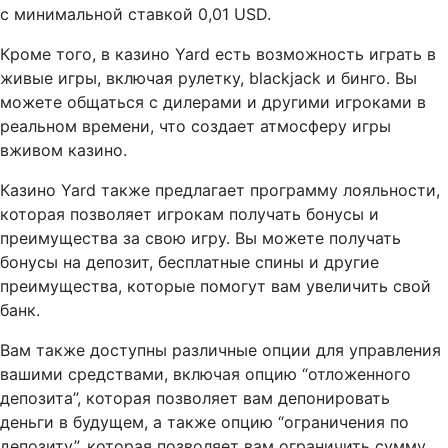
с минимальной ставкой 0,01 USD.
Кроме того, в казино Yard есть возможность играть в
живые игры, включая рулетку, blackjack и бинго. Вы
можете общаться с дилерами и другими игроками в
реальном времени, что создает атмосферу игры
вживом казино.
Казино Yard также предлагает программу лояльности,
которая позволяет игрокам получать бонусы и
преимущества за свою игру. Вы можете получать
бонусы на депозит, бесплатные спины и другие
преимущества, которые помогут вам увеличить свой
банк.
Вам также доступны различные опции для управления
вашими средствами, включая опцию “отложенного
депозита”, которая позволяет вам депонировать
деньги в будущем, а также опцию “ограничения по
депозиту”, которая позволяет вам ограничить сумму