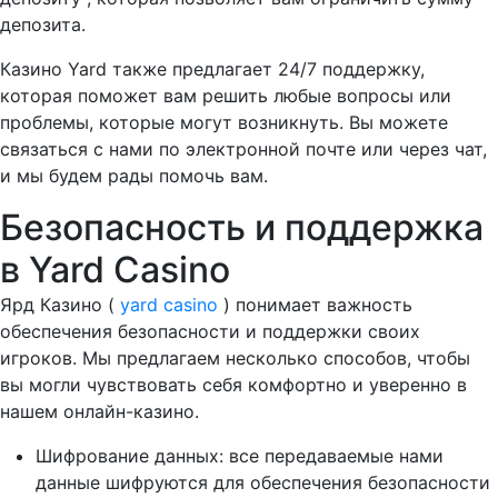
депозита.
Казино Yard также предлагает 24/7 поддержку,
которая поможет вам решить любые вопросы или
проблемы, которые могут возникнуть. Вы можете
связаться с нами по электронной почте или через чат,
и мы будем рады помочь вам.
Безопасность и поддержка
в Yard Casino
Ярд Казино (
yard casino
) понимает важность
обеспечения безопасности и поддержки своих
игроков. Мы предлагаем несколько способов, чтобы
вы могли чувствовать себя комфортно и уверенно в
нашем онлайн-казино.
Шифрование данных: все передаваемые нами
данные шифруются для обеспечения безопасности