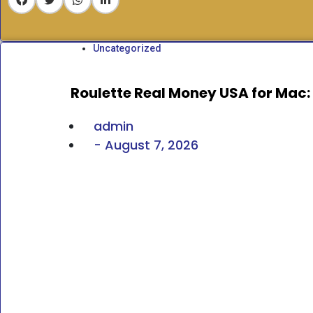
Uncategorized
Roulette Real Money USA for Mac
admin
-
August 7, 2026