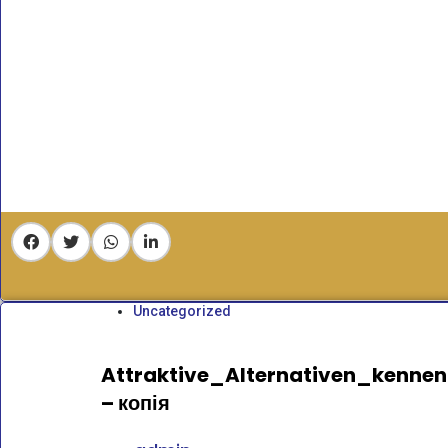
Uncategorized
Attraktive_Alternativen_kenne
– копія