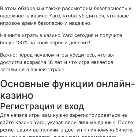
В этом обзоре мы также рассмотрим безопасность и
надежность казино Yard, чтобы убедиться, что ваше
игровое время безопасно и надежно.
Начните играть в казино Yard сегодня и получите
бонус 100% на свой первый депозит!
Важно: перед началом игры убедитесь, что вы
достигли возраста 18 лет и что игра является
легальной в вашей стране.
Основные функции онлайн-
казино
Регистрация и вход
Для начала игры вам нужно зарегистрироваться на
сайте Казино Yard, указав свои личные данные. После
регистрации вы получите доступ к личному кабинету,