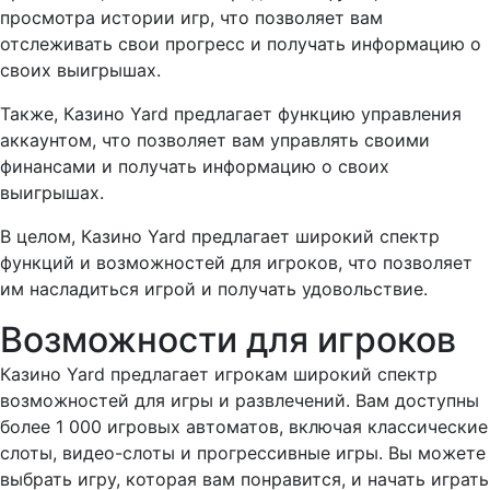
просмотра истории игр, что позволяет вам
отслеживать свои прогресс и получать информацию о
своих выигрышах.
Также, Казино Yard предлагает функцию управления
аккаунтом, что позволяет вам управлять своими
финансами и получать информацию о своих
выигрышах.
В целом, Казино Yard предлагает широкий спектр
функций и возможностей для игроков, что позволяет
им насладиться игрой и получать удовольствие.
Возможности для игроков
Казино Yard предлагает игрокам широкий спектр
возможностей для игры и развлечений. Вам доступны
более 1 000 игровых автоматов, включая классические
слоты, видео-слоты и прогрессивные игры. Вы можете
выбрать игру, которая вам понравится, и начать играть