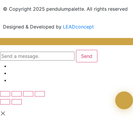
© Copyright 2025 pendulumpalette. All rights reserved
Designed & Developed by
LEADconcept
Send