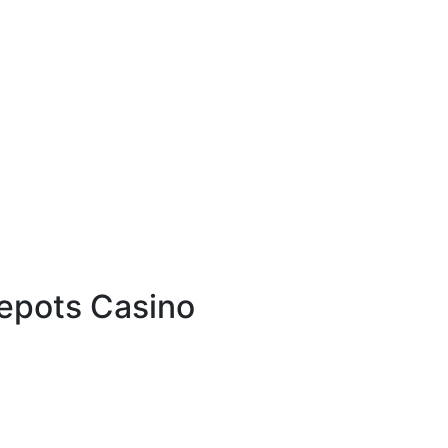
atepots Casino