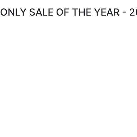
ONLY SALE OF THE YEAR - 