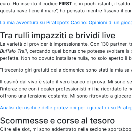
euro. Ho inserito il codice
FIRST
e, in pochi istanti, il sal
questa nave tiene il mare”, ho pensato mentre fissavo il cur
La mia avventura su Piratepots Casino: Opinioni di un gioc
Tra rulli impazziti e brividi live
La varietà di provider è impressionante. Con 130 partner, 
Buffalo Trail
, cercando quel bonus che potesse svoltare la s
perfetta. Non ho dovuto installare nulla, ho solo aperto il 
“I trecento giri gratuiti della domenica sono stati la mia
Il casinò dal vivo è stato il vero banco di prova. Mi sono se
l’interazione con i dealer professionisti mi ha ricordato le n
offrono una tensione costante. Mi sono ritrovato a giocare
Analisi dei rischi e delle protezioni per i giocatori su Pirat
Scommesse e corse al tesoro
Oltre alle slot, mi sono addentrato nella sezione sportsboo