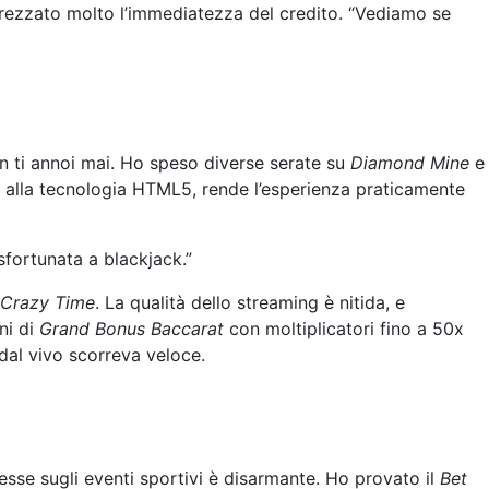
apprezzato molto l’immediatezza del credito. “Vediamo se
on ti annoi mai. Ho speso diverse serate su
Diamond Mine
e
ie alla tecnologia HTML5, rende l’esperienza praticamente
sfortunata a blackjack.”
Crazy Time
. La qualità dello streaming è nitida, e
oni di
Grand Bonus Baccarat
con moltiplicatori fino a 50x
dal vivo scorreva veloce.
esse sugli eventi sportivi è disarmante. Ho provato il
Bet