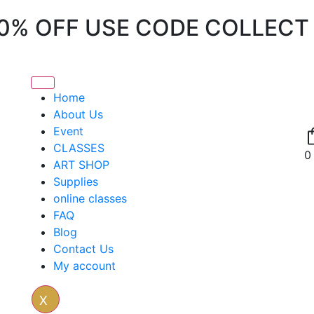
20% OFF USE CODE COLLECT
Home
About Us
Event
CLASSES
0
ART SHOP
Supplies
online classes
FAQ
Blog
Contact Us
My account
X