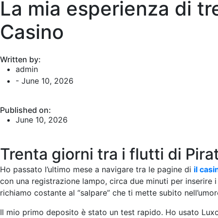
La mia esperienza di tr
Casino
Written by:
admin
-
June 10, 2026
Published on:
June 10, 2026
Trenta giorni tra i flutti di Pir
Ho passato l’ultimo mese a navigare tra le pagine di
il cas
con una registrazione lampo, circa due minuti per inserire i 
richiamo costante al “salpare” che ti mette subito nell’umor
Il mio primo deposito è stato un test rapido. Ho usato Lux