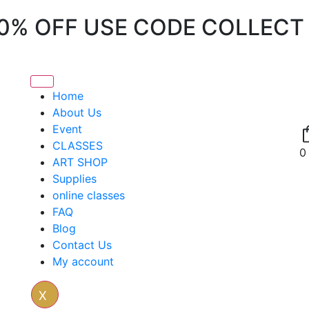
20% OFF USE CODE COLLECT
Home
About Us
Event
CLASSES
0
ART SHOP
Supplies
online classes
FAQ
Blog
Contact Us
My account
X