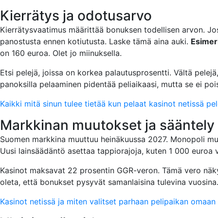
Kierrätys ja odotusarvo
Kierrätysvaatimus määrittää bonuksen todellisen arvon. Jos
panostusta ennen kotiutusta. Laske tämä aina auki.
Esimer
on 160 euroa. Olet jo miinuksella.
Etsi pelejä, joissa on korkea palautusprosentti. Vältä pelejä, 
panoksilla pelaaminen pidentää peliaikaasi, mutta se ei pois
Kaikki mitä sinun tulee tietää kun pelaat kasinot netissä pel
Markkinan muutokset ja sääntely
Suomen markkina muuttuu heinäkuussa 2027. Monopoli murt
Uusi lainsäädäntö asettaa tappiorajoja, kuten 1 000 euroa v
Kasinot maksavat 22 prosentin GGR-veron. Tämä vero näkyy 
oleta, että bonukset pysyvät samanlaisina tulevina vuosina.
Kasinot netissä ja miten valitset parhaan pelipaikan omaa