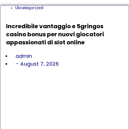
Uncategorized
Incredibile vantaggio e 5gringos
casino bonus per nuovi giocatori
appassionati di slot online
admin
-
August 7, 2026