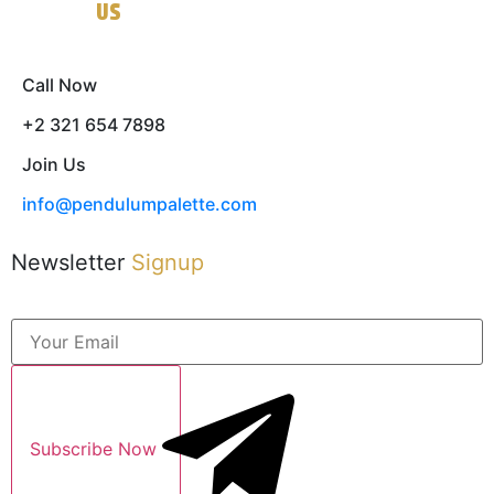
Contact
US
Call Now
+2 321 654 7898
Join Us
info@pendulumpalette.com
Newsletter
Signup
Subscribe Now