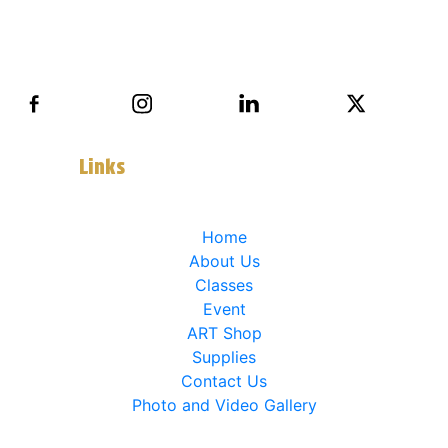
Usefull
Links
Home
About Us
Classes
Event
ART Shop
Supplies
Contact Us
Photo and Video Gallery