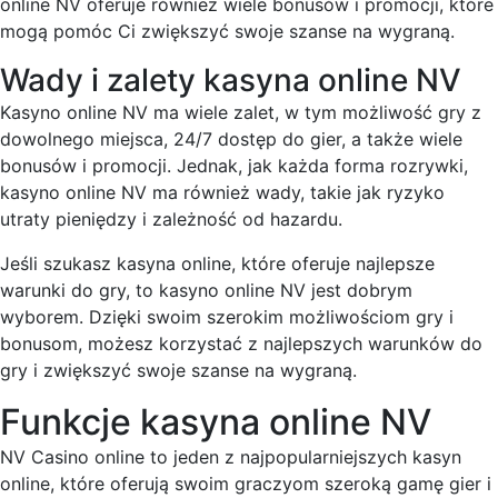
online NV oferuje również wiele bonusów i promocji, które
mogą pomóc Ci zwiększyć swoje szanse na wygraną.
Wady i zalety kasyna online NV
Kasyno online NV ma wiele zalet, w tym możliwość gry z
dowolnego miejsca, 24/7 dostęp do gier, a także wiele
bonusów i promocji. Jednak, jak każda forma rozrywki,
kasyno online NV ma również wady, takie jak ryzyko
utraty pieniędzy i zależność od hazardu.
Jeśli szukasz kasyna online, które oferuje najlepsze
warunki do gry, to kasyno online NV jest dobrym
wyborem. Dzięki swoim szerokim możliwościom gry i
bonusom, możesz korzystać z najlepszych warunków do
gry i zwiększyć swoje szanse na wygraną.
Funkcje kasyna online NV
NV Casino online to jeden z najpopularniejszych kasyn
online, które oferują swoim graczyom szeroką gamę gier i