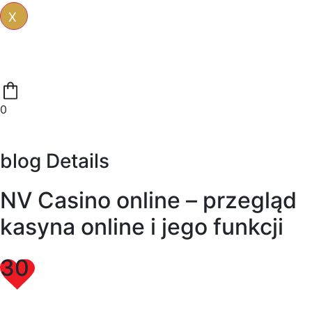
X
0
blog Details
NV Casino online – przegląd
kasyna online i jego funkcji
30