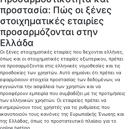
προστασία: Πώς οι ξένες
στοιχηματικές εταιρίες
προσαρμόζονται στην
Ελλάδα
Οι ξένες στοιχηματικές εταιρίες που δεχονται ελλήνες,
όπως και οι στοιχηματικές εταιρίες εξωτερικου, πρέπει
να προσαρμόζονται στις ελληνικές νομοθεσίες και τις
προσδοκίες των χρηστών. Αυτό σημαίνει ότι πρέπει να
εφαρμόσουν στοιχεία προστασίας των δεδομένων, να
εγγυώνται την ασφάλεια των χρηστών και να
προσφέρουν εμπειρία που συμβαδίζει με τις προτιμήσεις
των ελληνικών χρηστών. Οι εταιρείες πρέπει να
ενημερώνουν τους χρηστές για τις ρυθμίσεις που
ικανοποιούν τους κανόνες της Ευρωπαϊκής Ένωσης και
της Ελλάδας, όπως το προστατευτικό πλαίσιο για το
online betting.