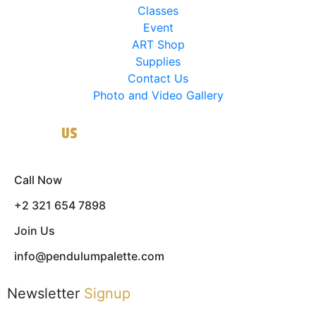
Classes
Event
ART Shop
Supplies
Contact Us
Photo and Video Gallery
Contact
US
Call Now
+2 321 654 7898
Join Us
info@pendulumpalette.com
Newsletter
Signup