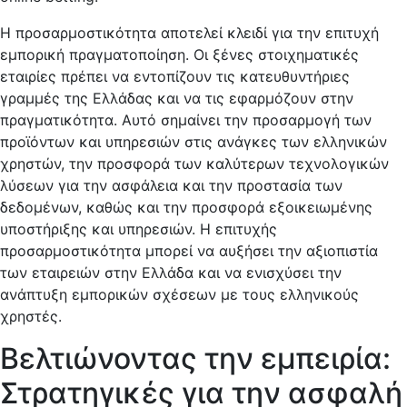
Η προσαρμοστικότητα αποτελεί κλειδί για την επιτυχή
εμπορική πραγματοποίηση. Οι ξένες στοιχηματικές
εταιρίες πρέπει να εντοπίζουν τις κατευθυντήριες
γραμμές της Ελλάδας και να τις εφαρμόζουν στην
πραγματικότητα. Αυτό σημαίνει την προσαρμογή των
προϊόντων και υπηρεσιών στις ανάγκες των ελληνικών
χρηστών, την προσφορά των καλύτερων τεχνολογικών
λύσεων για την ασφάλεια και την προστασία των
δεδομένων, καθώς και την προσφορά εξοικειωμένης
υποστήριξης και υπηρεσιών. Η επιτυχής
προσαρμοστικότητα μπορεί να αυξήσει την αξιοπιστία
των εταιρειών στην Ελλάδα και να ενισχύσει την
ανάπτυξη εμπορικών σχέσεων με τους ελληνικούς
χρηστές.
Βελτιώνοντας την εμπειρία:
Στρατηγικές για την ασφαλή