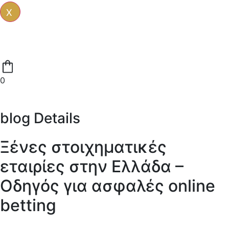
X
0
blog Details
Ξένες στοιχηματικές
εταιρίες στην Ελλάδα –
Οδηγός για ασφαλές online
betting