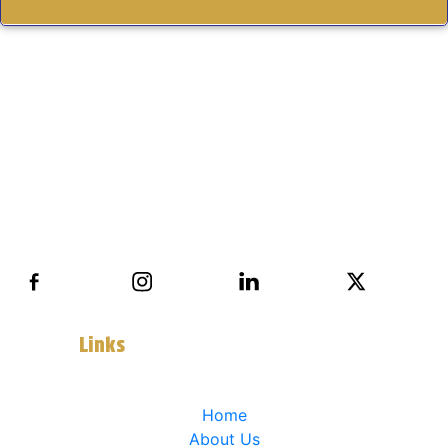
Usefull
Links
Home
About Us