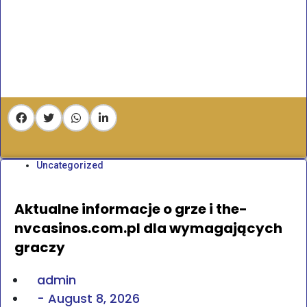
Uncategorized
Aktualne informacje o grze i the-
nvcasinos.com.pl dla wymagających
graczy
admin
-
August 8, 2026