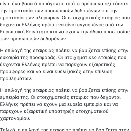
είναι ένα βασικό παράγοντα, οπότε πρέπει να εξετάσετε
την προστασία των προσωπικών δεδομένων και την
προστασία των πληρωμών. Οι στοιχηματικές εταιρίες που
δεχονται Ελλήνες πρέπει να είναι εγγυημένες από την
Ευρωπαϊκή Κοινότητα και να έχουν την άδεια προστασίας
των προσωπικών δεδομένων.
Η επιλογή της εταιρείας πρέπει να βασίζεται επίσης στην
ευκαιρία της προσφοράς. Οι στοιχηματικές εταιρίες που
δεχονται Ελλήνες πρέπει να παρέχουν εξαιρετικές
προσφορές και να είναι ευελιξιακές στην επίλυση
προβλημάτων.
Η επιλογή της εταιρείας πρέπει να βασίζεται επίσης στην
εμπειρία της. Οι στοιχηματικές εταιρίες που δεχονται
Ελλήνες πρέπει να έχουν μια ευρεία εμπειρία και να
παρέχουν εξαιρετική υποστήριξη στοιχηματικού
χαρτονομίου.
Τελικά, η επιλογή της εταιρείας πρέπει να βασίζεται στην