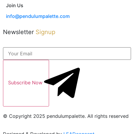
Join Us
info@pendulumpalette.com
Newsletter
Signup
Subscribe Now
© Copyright 2025 pendulumpalette. All rights reserved
Designed & Developed by
LEADconcept