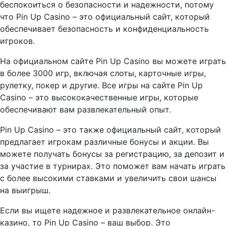
беспокоиться о безопасности и надежности, потому
что Pin Up Casino – это официальный сайт, который
обеспечивает безопасность и конфиденциальность
игроков.
На официальном сайте Pin Up Casino вы можете играть
в более 3000 игр, включая слоты, карточные игры,
рулетку, покер и другие. Все игры на сайте Pin Up
Casino – это высококачественные игры, которые
обеспечивают вам развлекательный опыт.
Pin Up Casino – это также официальный сайт, который
предлагает игрокам различные бонусы и акции. Вы
можете получать бонусы за регистрацию, за депозит и
за участие в турнирах. Это поможет вам начать играть
с более высокими ставками и увеличить свои шансы
на выигрыш.
Если вы ищете надежное и развлекательное онлайн-
казино, то Pin Up Casino – ваш выбор. Это