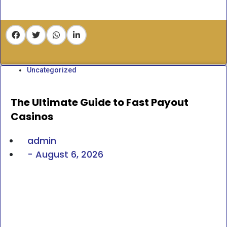
Uncategorized
The Ultimate Guide to Fast Payout
Casinos
admin
-
August 6, 2026