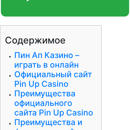
Содержимое
Пин Ап Казино –
играть в онлайн
Официальный сайт
Pin Up Casino
Преимущества
официального
сайта Pin Up Casino
Преимущества и