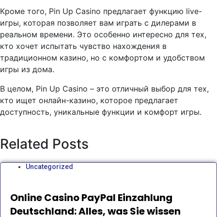
Кроме того, Pin Up Casino предлагает функцию live-
игры, которая позволяет вам играть с дилерами в
реальном времени. Это особенно интересно для тех,
кто хочет испытать чувство нахождения в
традиционном казино, но с комфортом и удобством
игры из дома.
В целом, Pin Up Casino – это отличный выбор для тех,
кто ищет онлайн-казино, которое предлагает
доступность, уникальные функции и комфорт игры.
Related Posts
Uncategorized
Online Casino PayPal Einzahlung
Deutschland: Alles, was Sie wissen