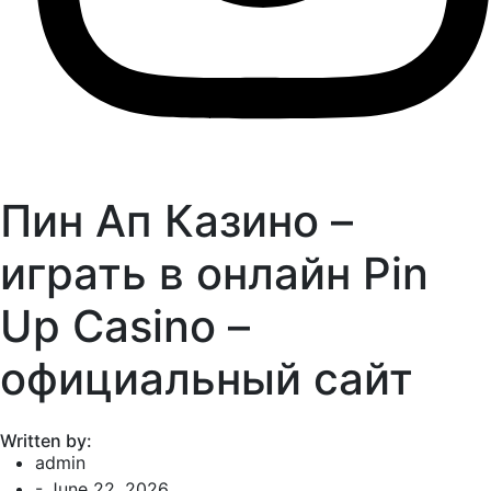
Пин Ап Казино –
играть в онлайн Pin
Up Casino –
официальный сайт
Written by:
admin
-
June 22, 2026