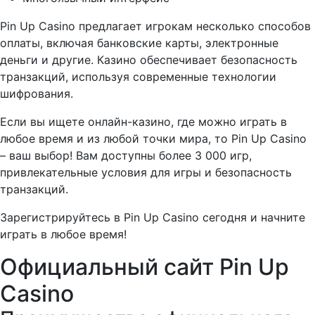
Pin Up Casino предлагает игрокам несколько способов
оплаты, включая банковские карты, электронные
деньги и другие. Казино обеспечивает безопасность
транзакций, используя современные технологии
шифрования.
Если вы ищете онлайн-казино, где можно играть в
любое время и из любой точки мира, то Pin Up Casino
– ваш выбор! Вам доступны более 3 000 игр,
привлекательные условия для игры и безопасность
транзакций.
Зарегистрируйтесь в Pin Up Casino сегодня и начните
играть в любое время!
Официальный сайт Pin Up
Casino