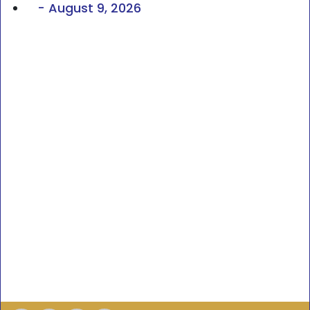
-
August 9, 2026