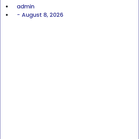
admin
-
August 8, 2026