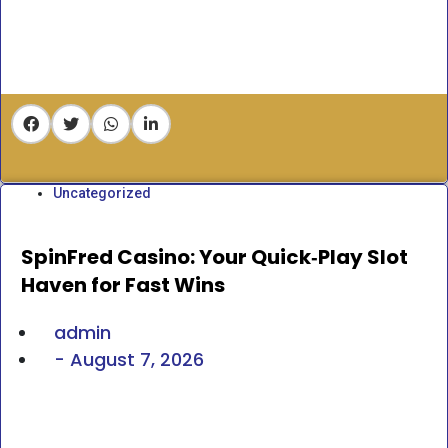
Uncategorized
SpinFred Casino: Your Quick‑Play Slot
Haven for Fast Wins
admin
-
August 7, 2026