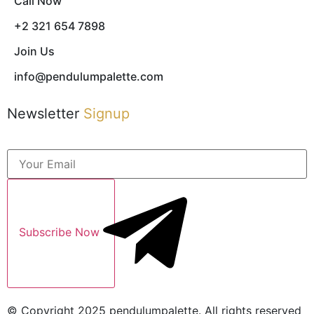
Call Now
+2 321 654 7898
Join Us
info@pendulumpalette.com
Newsletter
Signup
Subscribe Now
© Copyright 2025 pendulumpalette. All rights reserved