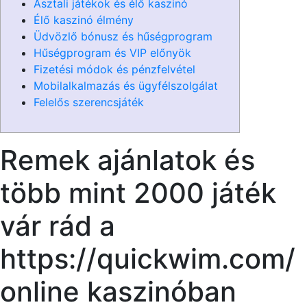
Asztali játékok és élő kaszinó
Élő kaszinó élmény
Üdvözlő bónusz és hűségprogram
Hűségprogram és VIP előnyök
Fizetési módok és pénzfelvétel
Mobilalkalmazás és ügyfélszolgálat
Felelős szerencsjáték
Remek ajánlatok és
több mint 2000 játék
vár rád a
https://quickwim.com/
online kaszinóban