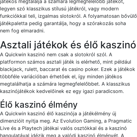
játékos megtalálja a számára legmegfelelőbb játékot,
legyen szó klasszikus stílusú játékról, vagy modern
funkciókkal teli, izgalmas slotokról. A folyamatosan bővülő
játékpaletta pedig garantálja, hogy a szórakozás soha
nem fog elmaradni.
Asztali játékok és élő kaszinó
A Quickwin kaszinó nem csak a slotokról szól. A
platformon számos asztali játék is elérhető, mint például
blackjack, rulett, baccarat és casino poker. Ezek a játékok
többféle variációban érhetőek el, így minden játékos
megtalálhatja a számára legmegfelelőbbet. A klasszikus
kaszinójátékok kedvelőinek ez egy igazi paradicsom.
Élő kaszinó élmény
A Quickwin kaszinó élő kaszinója a játékélmény új
dimenzióit nyitja meg. Az Evolution Gaming, a Pragmatic
Live és a Playtech játékai valós osztókkal és a kaszinó
hangulatával idézik meg a valódi kaszinó élményét. A