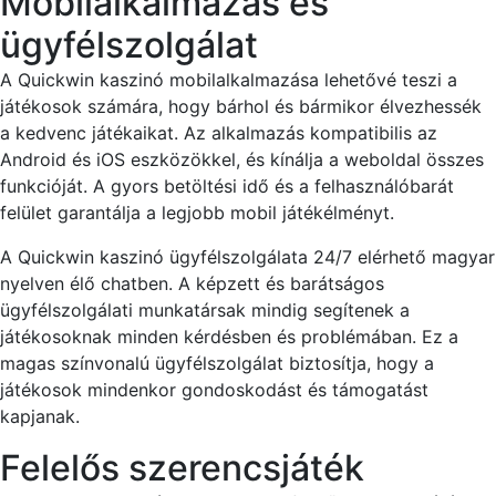
Mobilalkalmazás és
ügyfélszolgálat
A Quickwin kaszinó mobilalkalmazása lehetővé teszi a
játékosok számára, hogy bárhol és bármikor élvezhessék
a kedvenc játékaikat. Az alkalmazás kompatibilis az
Android és iOS eszközökkel, és kínálja a weboldal összes
funkcióját. A gyors betöltési idő és a felhasználóbarát
felület garantálja a legjobb mobil játékélményt.
A Quickwin kaszinó ügyfélszolgálata 24/7 elérhető magyar
nyelven élő chatben. A képzett és barátságos
ügyfélszolgálati munkatársak mindig segítenek a
játékosoknak minden kérdésben és problémában. Ez a
magas színvonalú ügyfélszolgálat biztosítja, hogy a
játékosok mindenkor gondoskodást és támogatást
kapjanak.
Felelős szerencsjáték