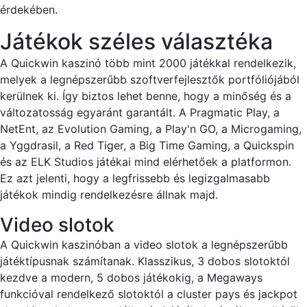
érdekében.
Játékok széles választéka
A Quickwin kaszinó több mint 2000 játékkal rendelkezik,
melyek a legnépszerűbb szoftverfejlesztők portfóliójából
kerülnek ki. Így biztos lehet benne, hogy a minőség és a
változatosság egyaránt garantált. A Pragmatic Play, a
NetEnt, az Evolution Gaming, a Play'n GO, a Microgaming,
a Yggdrasil, a Red Tiger, a Big Time Gaming, a Quickspin
és az ELK Studios játékai mind elérhetőek a platformon.
Ez azt jelenti, hogy a legfrissebb és legizgalmasabb
játékok mindig rendelkezésre állnak majd.
Video slotok
A Quickwin kaszinóban a video slotok a legnépszerűbb
játéktípusnak számítanak. Klasszikus, 3 dobos slotoktól
kezdve a modern, 5 dobos játékokig, a Megaways
funkcióval rendelkező slotoktól a cluster pays és jackpot