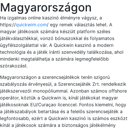
Magyarországon
Ha izgalmas online kaszinó élményre vágysz, a
https://
quickwim.com
/ egy remek választás lehet. A
magyar játékosok számára készült platform széles
játékválasztékkal, vonzó bónuszokkal és folyamatos
ügyfélszolgálattal vár. A Quickwin kaszinó a modern
technológia és a játék iránti szenvedély találkozása, ahol
mindenki megtalálhatja a számára legmegfelelőbb
szórakozást.
Magyarországon a szerencsejátékok terén szigorú
szabályozás érvényesül, a Szerencsejáték Zrt. rendelkezik
játékszervezői monopóliummal. Azonban számos offshore
operátor, köztük a Quickwin is, kínál játékokat magyar
játékosoknak EU/Curaçao licenccel. Fontos kiemelni, hogy
a játékszabályok betartása és a felelős szerencsejáték a
legfontosabb, ezért a Quickwin kaszinó is számos eszközt
kínál a játékosok számára a biztonságos játékélmény