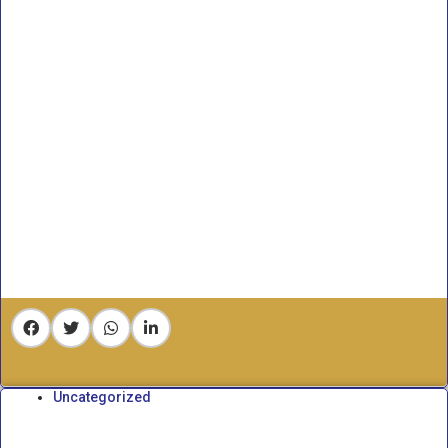
Uncategorized