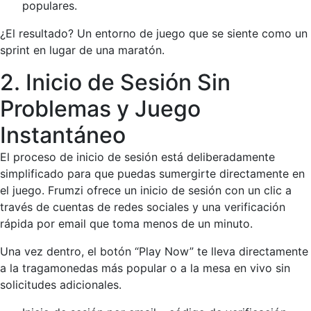
populares.
¿El resultado? Un entorno de juego que se siente como un
sprint en lugar de una maratón.
2. Inicio de Sesión Sin
Problemas y Juego
Instantáneo
El proceso de inicio de sesión está deliberadamente
simplificado para que puedas sumergirte directamente en
el juego. Frumzi ofrece un inicio de sesión con un clic a
través de cuentas de redes sociales y una verificación
rápida por email que toma menos de un minuto.
Una vez dentro, el botón “Play Now” te lleva directamente
a la tragamonedas más popular o a la mesa en vivo sin
solicitudes adicionales.