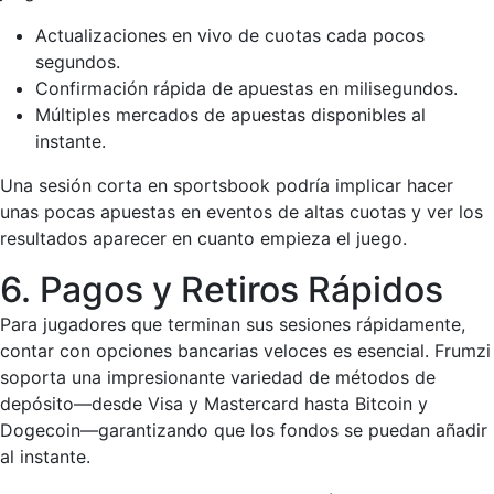
Actualizaciones en vivo de cuotas cada pocos
segundos.
Confirmación rápida de apuestas en milisegundos.
Múltiples mercados de apuestas disponibles al
instante.
Una sesión corta en sportsbook podría implicar hacer
unas pocas apuestas en eventos de altas cuotas y ver los
resultados aparecer en cuanto empieza el juego.
6. Pagos y Retiros Rápidos
Para jugadores que terminan sus sesiones rápidamente,
contar con opciones bancarias veloces es esencial. Frumzi
soporta una impresionante variedad de métodos de
depósito—desde Visa y Mastercard hasta Bitcoin y
Dogecoin—garantizando que los fondos se puedan añadir
al instante.