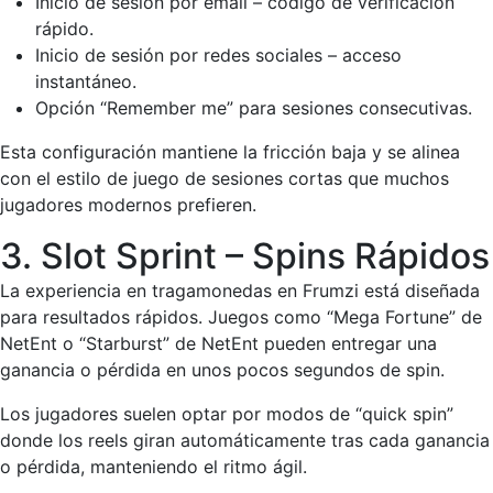
Inicio de sesión por email – código de verificación
rápido.
Inicio de sesión por redes sociales – acceso
instantáneo.
Opción “Remember me” para sesiones consecutivas.
Esta configuración mantiene la fricción baja y se alinea
con el estilo de juego de sesiones cortas que muchos
jugadores modernos prefieren.
3. Slot Sprint – Spins Rápidos
La experiencia en tragamonedas en Frumzi está diseñada
para resultados rápidos. Juegos como “Mega Fortune” de
NetEnt o “Starburst” de NetEnt pueden entregar una
ganancia o pérdida en unos pocos segundos de spin.
Los jugadores suelen optar por modos de “quick spin”
donde los reels giran automáticamente tras cada ganancia
o pérdida, manteniendo el ritmo ágil.