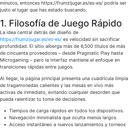
minutos, entonces https://frumzijugar.es/es-es/ podría ser
justo el lugar que has estado buscando.
1. Filosofía de Juego Rápido
La idea central detrás del diseño de
https://frumzijugar.es/es-es/
es velocidad sin sacrificar
profundidad. El sitio alberga más de 6,500 títulos de más
de cincuenta proveedores – desde Pragmatic Play hasta
Microgaming – pero la interfaz mantiene el enfoque en
transiciones rápidas entre juegos.
Al llegar, la página principal presenta una cuadrícula limpia
de tragamonedas calientes y las mesas en vivo más
activas de inmediato, evitando cualquier desorden que
pueda ralentizar tu toma de decisiones.
Tiempos de carga rápidos en todos los dispositivos.
Navegación minimalista que oculta menús largos.
Acceso instantáneo a nuevos lanzamientos y torneos