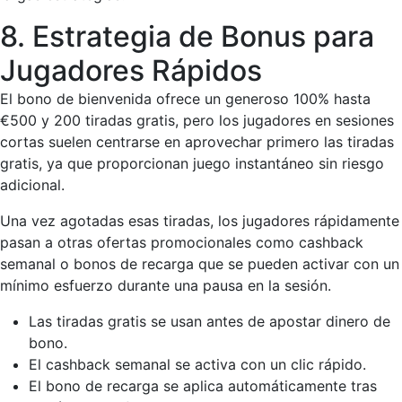
8. Estrategia de Bonus para
Jugadores Rápidos
El bono de bienvenida ofrece un generoso 100% hasta
€500 y 200 tiradas gratis, pero los jugadores en sesiones
cortas suelen centrarse en aprovechar primero las tiradas
gratis, ya que proporcionan juego instantáneo sin riesgo
adicional.
Una vez agotadas esas tiradas, los jugadores rápidamente
pasan a otras ofertas promocionales como cashback
semanal o bonos de recarga que se pueden activar con un
mínimo esfuerzo durante una pausa en la sesión.
Las tiradas gratis se usan antes de apostar dinero de
bono.
El cashback semanal se activa con un clic rápido.
El bono de recarga se aplica automáticamente tras