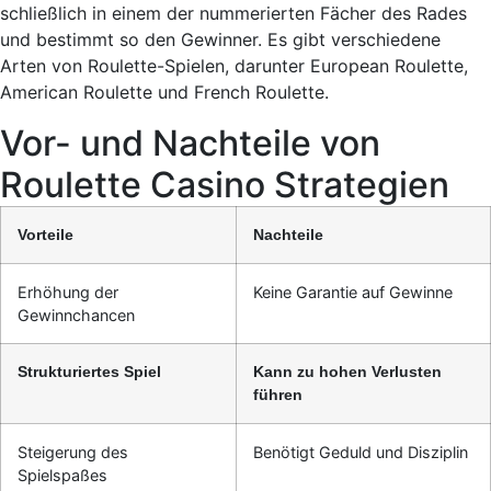
schließlich in einem der nummerierten Fächer des Rades
und bestimmt so den Gewinner. Es gibt verschiedene
Arten von Roulette-Spielen, darunter European Roulette,
American Roulette und French Roulette.
Vor- und Nachteile von
Roulette Casino Strategien
Vorteile
Nachteile
Erhöhung der
Keine Garantie auf Gewinne
Gewinnchancen
Strukturiertes Spiel
Kann zu hohen Verlusten
führen
Steigerung des
Benötigt Geduld und Disziplin
Spielspaßes