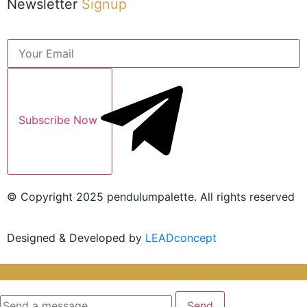
Newsletter
Signup
Subscribe Now
© Copyright 2025 pendulumpalette. All rights reserved
Designed & Developed by
LEADconcept
Send