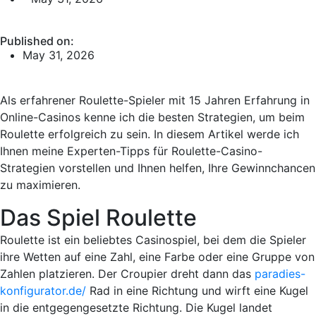
Published on:
May 31, 2026
Als erfahrener Roulette-Spieler mit 15 Jahren Erfahrung in
Online-Casinos kenne ich die besten Strategien, um beim
Roulette erfolgreich zu sein. In diesem Artikel werde ich
Ihnen meine Experten-Tipps für Roulette-Casino-
Strategien vorstellen und Ihnen helfen, Ihre Gewinnchancen
zu maximieren.
Das Spiel Roulette
Roulette ist ein beliebtes Casinospiel, bei dem die Spieler
ihre Wetten auf eine Zahl, eine Farbe oder eine Gruppe von
Zahlen platzieren. Der Croupier dreht dann das
paradies-
konfigurator.de/
Rad in eine Richtung und wirft eine Kugel
in die entgegengesetzte Richtung. Die Kugel landet