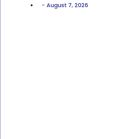
-
August 7, 2026