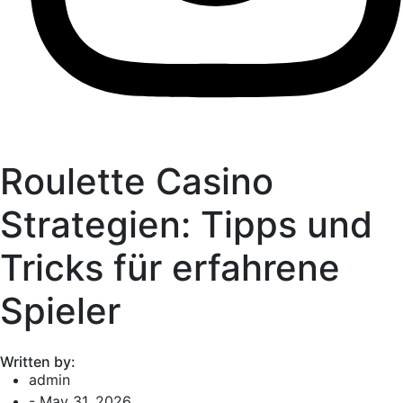
Roulette Casino
Strategien: Tipps und
Tricks für erfahrene
Spieler
Written by:
admin
-
May 31, 2026