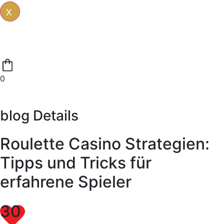
X
0
blog Details
Roulette Casino Strategien:
Tipps und Tricks für
erfahrene Spieler
30