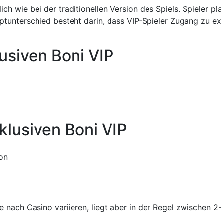
ch wie bei der traditionellen Version des Spiels. Spieler p
auptunterschied besteht darin, dass VIP-Spieler Zugang zu
lusiven Boni VIP
klusiven Boni VIP
ion
e nach Casino variieren, liegt aber in der Regel zwischen 