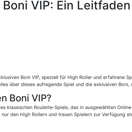
Boni VIP: Ein Leitfaden 
lusiven Boni VIP, speziell für High Roller und erfahrene S
alles über dieses aufregende Spiel und die exklusiven Boni,
en Boni VIP?
 des klassischen Roulette-Spiels, das in ausgewählten Onlin
e nur den High Rollern und treuen Spielern zur Verfügung st