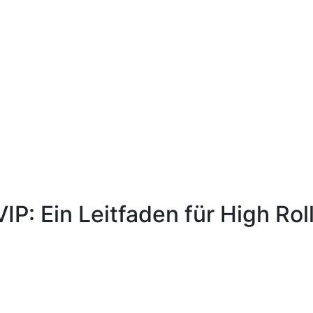
IP: Ein Leitfaden für High Rol