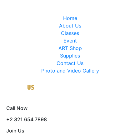
Home
About Us
Classes
Event
ART Shop
Supplies
Contact Us
Photo and Video Gallery
Contact
US
Call Now
+2 321 654 7898
Join Us