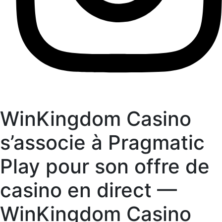
WinKingdom Casino
s’associe à Pragmatic
Play pour son offre de
casino en direct —
WinKingdom Casino