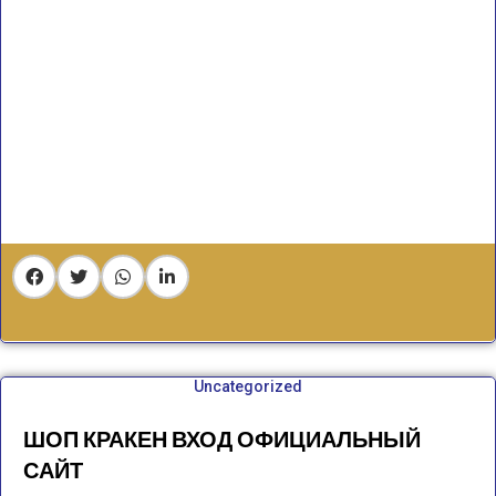
Uncategorized
ШОП КРАКЕН ВХОД ОФИЦИАЛЬНЫЙ
САЙТ