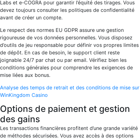
Labs et e-COGRA pour garantir l’équité des tirages. Vous
devez toujours consulter les politiques de confidentialité
avant de créer un compte.
Le respect des normes EU GDPR assure une gestion
rigoureuse de vos données personnelles. Vous disposez
d’outils de jeu responsable pour définir vos propres limites
de dépôt. En cas de besoin, le support client reste
joignable 24/7 par chat ou par email. Vérifiez bien les
conditions générales pour comprendre les exigences de
mise liées aux bonus.
Analyse des temps de retrait et des conditions de mise sur
WinKingdom Casino
Options de paiement et gestion
des gains
Les transactions financières profitent d’une grande variété
de méthodes sécurisées. Vous avez accès à des options